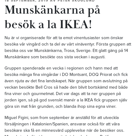
18 SEPTEMBER, 2019
AV
PETER SKOGLUND
Munskänkarna på
besök a la IKEA!
Nu är vi organiserade för att ta emot vinentusiaster som önskar
besöka vår vingård och ta del av vårt vinäventyr. Första gruppen att
besöka oss var Munskänkarna, Trosa, Sverige. Ett glatt gäng på 14
Munskänkare som besökte oss sista veckan i augusti.
Gruppen spenderade en vecka i regionen och hann med att
besöka många fina vingårdar i DO Montsant, DOQ Priorat och fick
även njuta av det fina landskapet. När gruppen som avslutning på
veckan besökte Bell Cros så hade den blivit bortskämd med både
fina viner och gourmetmat. Det var dags att ta ner gruppen på
jorden igen, så på god svenskt manér a la IKEA fick gruppen själv
göra sin mat från grunden, och blanda ihop sina egna viner.
Miguel Figini, som from september är anställd för att utveckla
försäljningen i Katalonien/Spanien, ansvarar också för att våra
besökare ska få en minnesvärd upplevelse när de besöker oss.