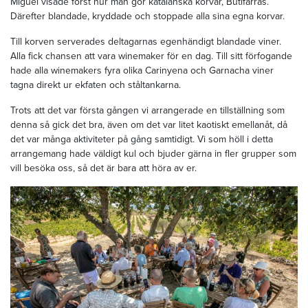
Miguel visade först hur man gör katalanska korvar, Butifarras.
Därefter blandade, kryddade och stoppade alla sina egna korvar.
Till korven serverades deltagarnas egenhändigt blandade viner.
Alla fick chansen att vara winemaker för en dag. Till sitt förfogande
hade alla winemakers fyra olika Carinyena och Garnacha viner
tagna direkt ur ekfaten och ståltankarna.
Trots att det var första gången vi arrangerade en tillställning som
denna så gick det bra, även om det var litet kaotiskt emellanåt, då
det var många aktiviteter på gång samtidigt. Vi som höll i detta
arrangemang hade väldigt kul och bjuder gärna in fler grupper som
vill besöka oss, så det är bara att höra av er.