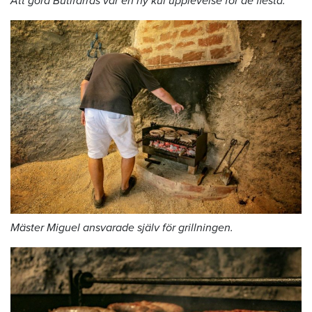
Att göra Butifarras var en ny kul upplevelse för de flesta.
Mäster Miguel ansvarade själv för grillningen.