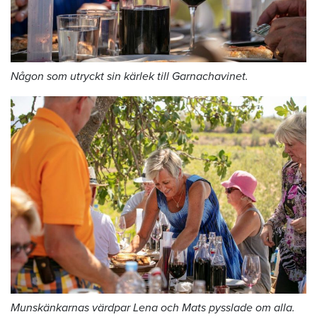
Någon som utryckt sin kärlek till Garnachavinet.
Munskänkarnas värdpar Lena och Mats pysslade om alla.