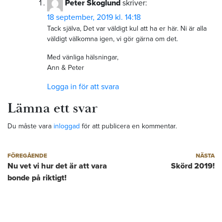
Peter Skoglund
skriver:
18 september, 2019 kl. 14:18
Tack själva, Det var väldigt kul att ha er här. Ni är alla
väldigt välkomna igen, vi gör gärna om det.
Med vänliga hälsningar,
Ann & Peter
Logga in för att svara
Lämna ett svar
Du måste vara
inloggad
för att publicera en kommentar.
Inläggsnavigering
Föregående inlägg
Nästa inlägg
FÖREGÅENDE
NÄSTA
Nu vet vi hur det är att vara
Skörd 2019!
bonde på riktigt!