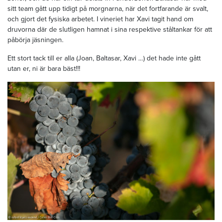
sitt team gått upp tidigt på morgnarna, när det fortfarande är svalt,
och gjort det fysiska arbetet. I vineriet har Xavi tagit hand om
druvorna där de slutligen hamnat i sina respektive ståltankar för att
påbörja jäsningen.
Ett stort tack till er alla (Joan, Baltasar, Xavi …) det hade inte gått
utan er, ni är bara bäst!!!