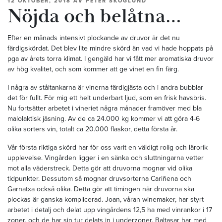
12 OKTOBER, 2018
AV
PETER SKOGLUND
Nöjda och belåtna…
Efter en månads intensivt plockande av druvor är det nu
färdigskördat. Det blev lite mindre skörd än vad vi hade hoppats på
pga av årets torra klimat. I gengäld har vi fått mer aromatiska druvor
av hög kvalitet, och som kommer att ge vinet en fin färg.
I några av ståltankarna är vinerna färdigjästa och i andra bubblar
det för fullt. För mig ett helt underbart ljud, som en frisk havsbris.
Nu fortsätter arbetet i vineriet några månader framöver med bla
malolaktisk jäsning. Av de ca 24.000 kg kommer vi att göra 4-6
olika sorters vin, totalt ca 20.000 flaskor, detta första år.
Vår första riktiga skörd har för oss varit en väldigt rolig och lärorik
upplevelse. Vingården ligger i en sänka och sluttningarna vetter
mot alla väderstreck. Detta gör att druvorna mognar vid olika
tidpunkter. Dessutom så mognar druvsorterna Cariñena och
Garnatxa också olika. Detta gör att timingen när druvorna ska
plockas är ganska komplicerad. Joan, våran winemaker, har styrt
arbetet i detalj och delat upp vingårdens 12,5 ha med vinrankor i 17
zoner, och de har sin tur delats in i underzoner. Baltasar har med