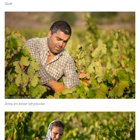
Gott!
Ännu en klase att plocka.