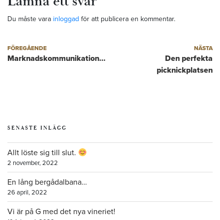
Lämna ett svar
Du måste vara
inloggad
för att publicera en kommentar.
Inläggsnavigering
Föregående inlägg
Nästa inlägg
FÖREGÅENDE
NÄSTA
Marknadskommunikation…
Den perfekta
picknickplatsen
SENASTE INLÄGG
Allt löste sig till slut.
2 november, 2022
En lång bergådalbana…
26 april, 2022
Vi är på G med det nya vineriet!