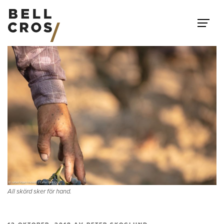
Hoppa till innehåll
All skörd sker för hand.