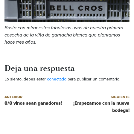
Basta con mirar estas fabulosas uvas de nuestra primera
cosecha de la viña de garnacha blanca que plantamos
hace tres años.
Deja una respuesta
Lo siento, debes estar
conectado
para publicar un comentario.
Navegación de entradas
Post anterior
Post siguiente
ANTERIOR
SIGUIENTE
8/8 vinos sean ganadores!
¡Empezamos con la nueva
bodega!