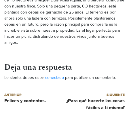
de 1,6 hectáreas a Miquel Lluis Nolla Águila, una parcela colindante
con nuestra finca. Solo una pequeña parte, 0,3 hectáreas, está
plantada con cepas de garnacha de 25 años. El terreno es por
ahora sólo una ladera con terrazas. Posiblemente plantaremos
cepas en un futuro, pero la razón principal para comprarla es la
increíble vista sobre nuestra propiedad. Es el lugar perfecto para
hacer un picnic disfrutando de nuestros vinos junto a buenos
amigos.
Deja una respuesta
Lo siento, debes estar
conectado
para publicar un comentario.
Navegación de entradas
Post anterior
Post siguiente
ANTERIOR
SIGUIENTE
Felices y contentos.
¿Para qué hacerte las cosas
fáciles a ti mismo?